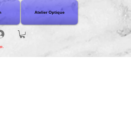
n
Atelier Optique
ge.