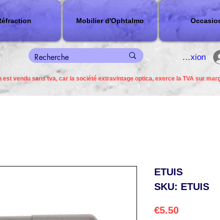
éfraction
Mobilier d'Ophtalmo
Occasio
connexion
 est vendu sans tva, car la société extravintage optica, exerce la TVA sur mar
ETUIS
SKU: ETUIS
Price
€5.50