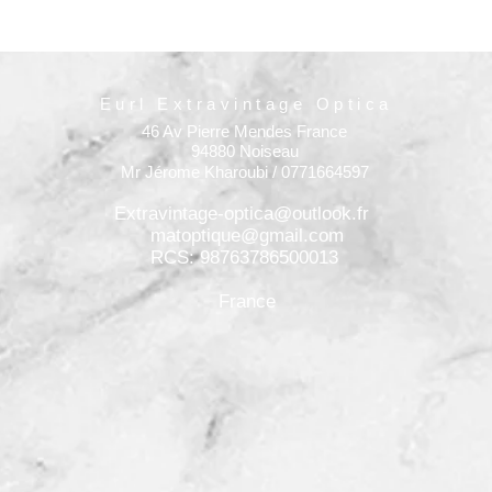
Eurl Extravintage Optica
46 Av Pierre Mendes France
94880 Noiseau
Mr Jérome Kharoubi / 0771664597
Extravintage-optica@outlook.fr
matoptique@gmail.com
RCS: 98763786500013
France