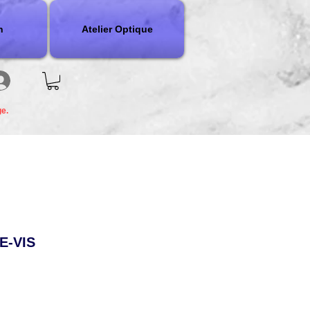
n
Atelier Optique
ge.
E-VIS