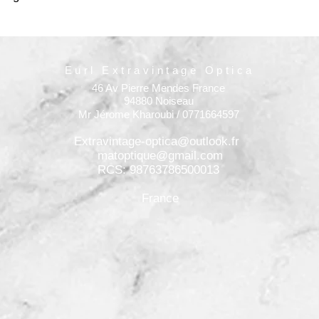
Eurl Extravintage Optica
46 Av Pierre Mendes France
94880 Noiseau
Mr Jérome Kharoubi / 0771664597
Extravintage-optica@outlook.fr
matoptique@gmail.com
RCS: 98763786500013
France