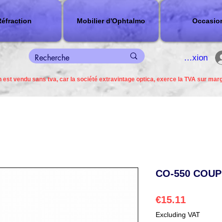
éfraction
Mobilier d'Ophtalmo
Occasio
connexion
 est vendu sans tva, car la société extravintage optica, exerce la TVA sur mar
CO-550 COUP
Price
€15.11
Excluding VAT