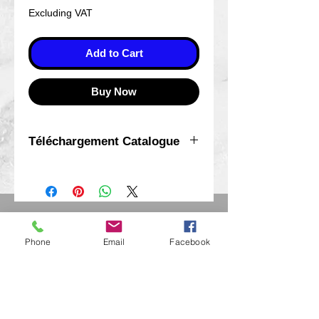
Price
Price
Excluding VAT
Add to Cart
Buy Now
Téléchargement Catalogue
Pour télécharger le fichier
vous devez valider un
paiement à Zero Euro
Eurl Extravintage Optica
46 Av Pierre Mendes France
Phone
Email
Facebook
94880 Noiseau
Mr Jérome Kharoubi /
0771664597
Extravintage-optica@outlook.fr
matoptique@gmail.com
RCS:
98763786500013