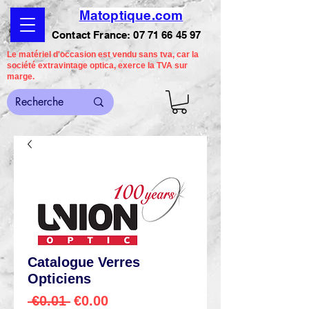
Matoptique.com
Contact France:
07 71 66 45 97
Le matériel d'occasion est vendu sans tva, car la
société extravintage optica, exerce la TVA sur
marge.
Catalogue Verres
Opticiens
Regular
Sale
 €0.01 
€0.00