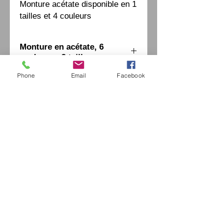
Monture acétate disponible en 1 
tailles et 4 couleurs
Monture en acétate, 6
couleurs - 2 tailles
Phone
Email
Facebook
Eurl Extravintage Optica
46 Av Pierre Mendes France
94880 Noiseau
Mr Jérome Kharoubi /
0771664597
Extravintage-optica@outlook.fr
matoptique@gmail.com
RCS:
98763786500013
France