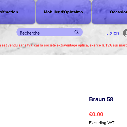
éfraction
Mobilier d'Ophtalmo
Occasio
connexion
 est vendu sans tva, car la société extravintage optica, exerce la TVA sur mar
Braun 58
Price
€0.00
Excluding VAT