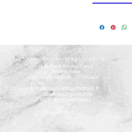
Eurl Extravintage Optica
46 Av Pierre Mendes France
94880 Noiseau
Mr Jérome Kharoubi / 0771664597
Extravintage-optica@outlook.fr
matoptique@gmail.com
RCS: 98763786500013
France