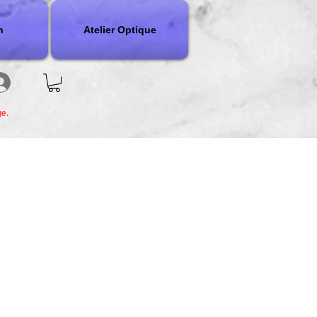
n
Atelier Optique
ge.