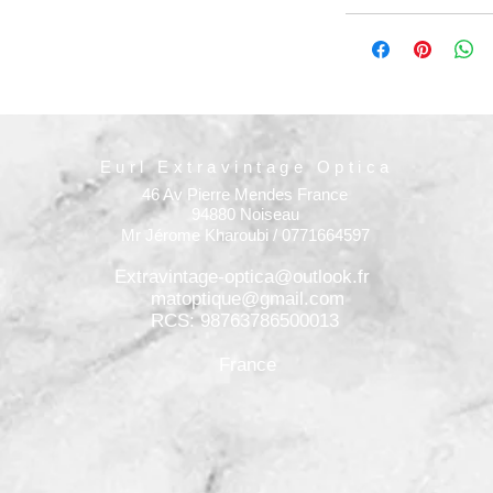
Eurl Extravintage Optica
46 Av Pierre Mendes France
94880 Noiseau
Mr Jérome Kharoubi / 0771664597
Extravintage-optica@outlook.fr
matoptique@gmail.com
RCS: 98763786500013
France