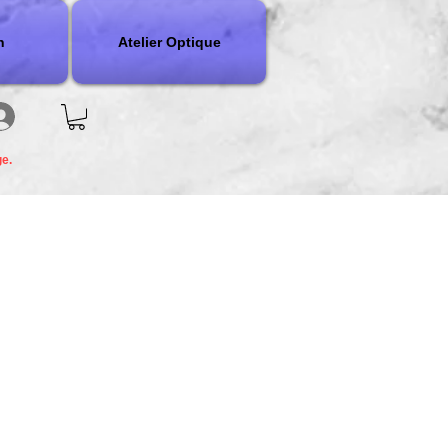
n
Atelier Optique
ge.