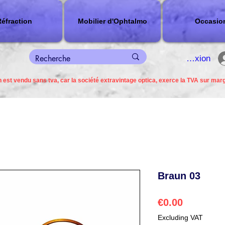
éfraction
Mobilier d'Ophtalmo
Occasio
connexion
 est vendu sans tva, car la société extravintage optica, exerce la TVA sur mar
Braun 03
Price
€0.00
Excluding VAT