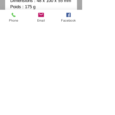
Dimensions : 48 x 100 x 55 mm
Poids : 175 g
Phone
Email
Facebook
Eurl Extravintage Optica
46 Av Pierre Mendes France
94880 Noiseau
Mr Jérome Kharoubi /
0771664597
Extravintage-optica@outlook.fr
matoptique@gmail.com
RCS:
98763786500013
France