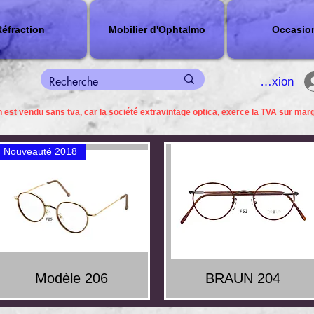
éfraction
Mobilier d'Ophtalmo
Occasio
connexion
 est vendu sans tva, car la société extravintage optica, exerce la TVA sur mar
Nouveauté 2018
Quick View
Quick View
Modèle 206
BRAUN 204