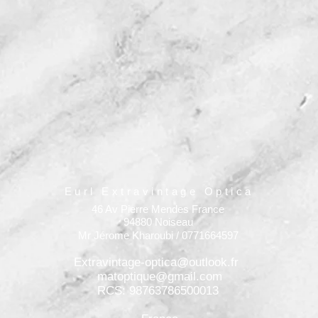
Eurl Extravintage Optica
46 Av Pierre Mendes France
94880 Noiseau
Mr Jérome Kharoubi / 0771664597
Extravintage-optica@outlook.fr
matoptique@gmail.com
RCS: 98763786500013