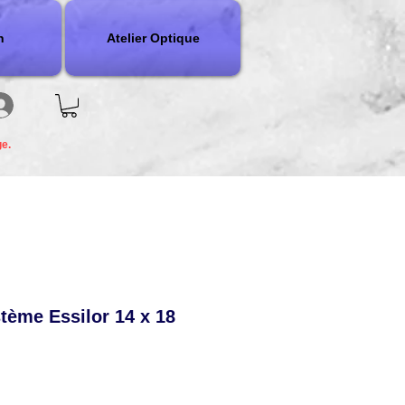
n
Atelier Optique
ge.
tème Essilor 14 x 18