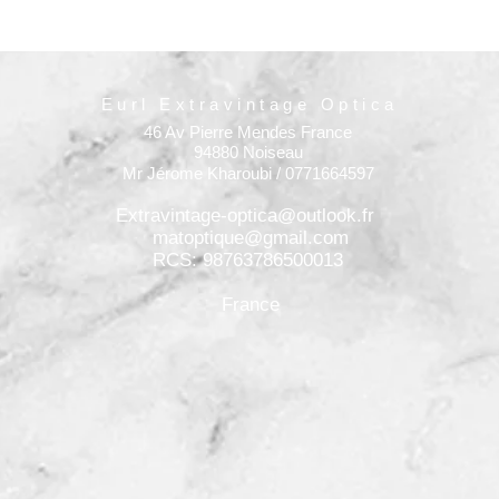
Eurl Extravintage Optica
46 Av Pierre Mendes France
94880 Noiseau
Mr Jérome Kharoubi / 0771664597
Extravintage-optica@outlook.fr
matoptique@gmail.com
RCS: 98763786500013
France