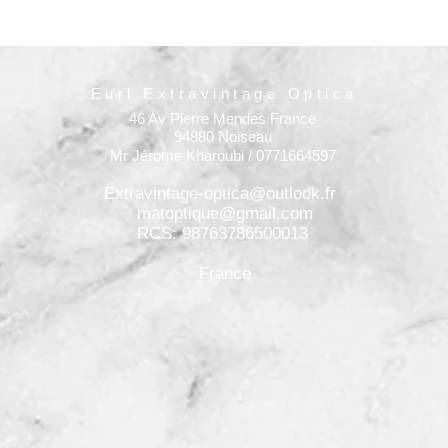
Eurl Extravintage Optica
46 Av Pierre Mendes France
94880 Noiseau
Mr Jérome Kharoubi / 0771664597
Extravintage-optica@outlook.fr
matoptique@gmail.com
RCS: 98763786500013
France