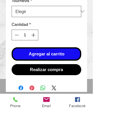
Tournevis
*
Cantidad
*
Agregar al carrito
Realizar compra
Eurl Extravintage Optica
Phone
Email
Facebook
46 Av Pierre Mendes France
94880 Noiseau
Mr Jérome Kharoubi /
0771664597
Extravintage-optica@outlook.fr