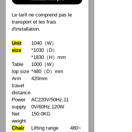
Le tarif ne comprend pas le
transport et les frais
d'installation.
Unit
1040（W）
size
*1030（D）
*1830（H）mm
Table
1000（W）
top size
*480（D）mm
Arm
420mm
travel
distance
Power
AC220V/50Hz,11
supply
0V/60Hz,120W
Net
150.0KG
weight
Chair
Lifting range
480~