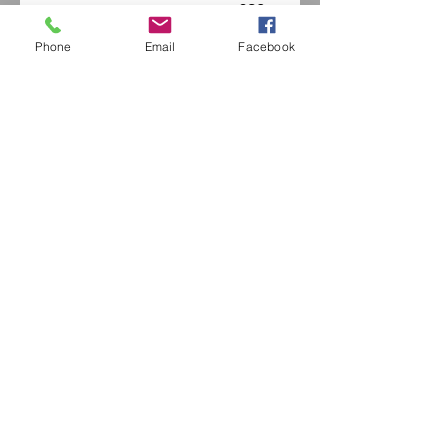
630m
m
Phone
Email
Facebook
Net
45.0KG
weight
Fiche Technique
Eurl Extravintage Optica
46 Av Pierre Mendes France
94880 Noiseau
Mr Jérome Kharoubi /
0771664597
Extravintage-optica@outlook.fr
matoptique@gmail.com
RCS:
98763786500013
France