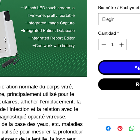
Biomètre / Pachymèt
Elegir
Cantidad
*
Ag
R
ration normale du corps vitré,
e, principalement utilisé pour le
culaires, afficher l’emplacement, la
e l’infection et la relation avec le
iagnostiqué opacité vitreuse,
 de la base des yeux, etc. maladies
t utilisée pour mesurer la profondeur
isseur de la lentille, la longueur