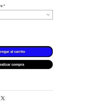
re
*
regar al carrito
ealizar compra