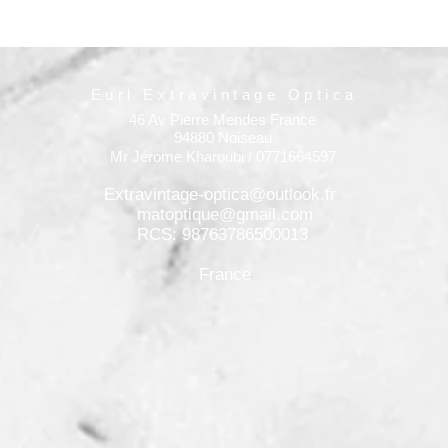
Eurl Extravintage Optica
46 Av Pierre Mendes France
94880 Noiseau
Mr Jérome Kharoubi / 0771664597
Extravintage-optica@outlook.fr
matoptique@gmail.com
RCS: 98763786500013
France