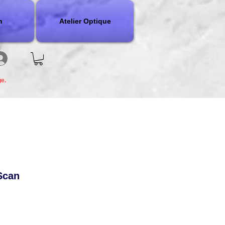
n
Atelier Optique
ge.
Scan
io