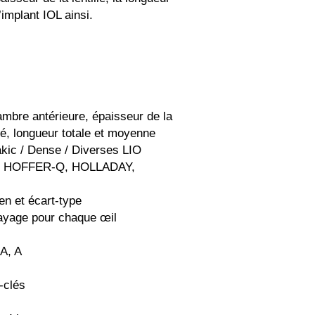
l’implant IOL ainsi.
ambre antérieure, épaisseur de la
tré, longueur totale et moyenne
akic / Dense / Diverses LIO
-T, HOFFER-Q, HOLLADAY,
en et écart-type
layage pour chaque œil
A, A
-clés