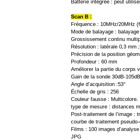
Batterie intégrée : peut utilis
Scan B :
Fréquence : 10MHz/20MHz (fac
Mode de balayage : balayage 
Grossissement continu multip
Résolution : latérale 0,3 mm 
Précision de la position géomé
Profondeur : 60 mm
Améliorer la partie du corps vi
Gain de la sonde 30dB-105d
Angle d’acquisition :53°
Échelle de gris : 256
Couleur fausse : Multicolore
type de mesure : distances m
Post-traitement de l’image : 
courbe de traitement pseudo-
Films : 100 images d’analyse 
JPG