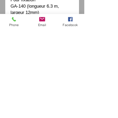
GA-140 (longueur 6.3 m,
largeur 12mm)
Phone
Email
Facebook
Eurl Extravintage Optica
46 Av Pierre Mendes France
94880 Noiseau
Mr Jérome Kharoubi /
0771664597
Extravintage-optica@outlook.fr
matoptique@gmail.com
RCS:
98763786500013
France