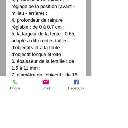
réglage de la position (avant -
milieu - arrière) ;
4, profondeur de rainure
réglable : de 0 à 0,7 cm ;
5, la largeur de la fente : 0,65,
adapté à différentes tailles
d’objectifs et à la fente
d’objectif longue étroite ;
6, épaisseur de la lentille : de
1,5 à 11 mm ;
7, diamètre de l’objectif : de 18
à 70 cm.
Phone
Email
Facebook
Paramètres:
Paramètre:
Tension
220 V/50 Hz ou
électrique :
110 V/60 Hz