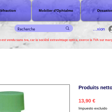
éfraction
Mobilier d'Ophtalmo
Occasio
connexion
 est vendu sans tva, car la société extravintage optica, exerce la TVA sur mar
Produits nett
Precio
13,90 €
Impuesto excluido