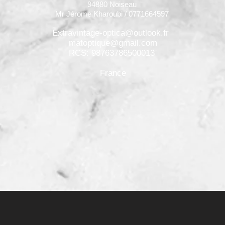
94880 Noiseau
Mr Jérome Kharoubi / 0771664597
Extravintage-optica@outlook.fr
matoptique@gmail.com
RCS: 98763786500013
France