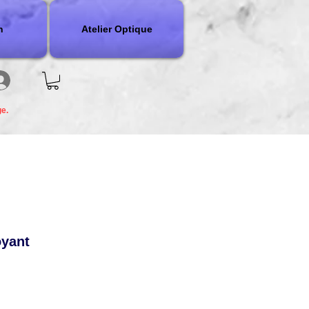
n
Atelier Optique
ge.
oyant