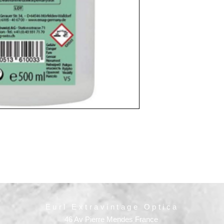
Eurl Extravintage Optica
46 Av Pierre Mendes France