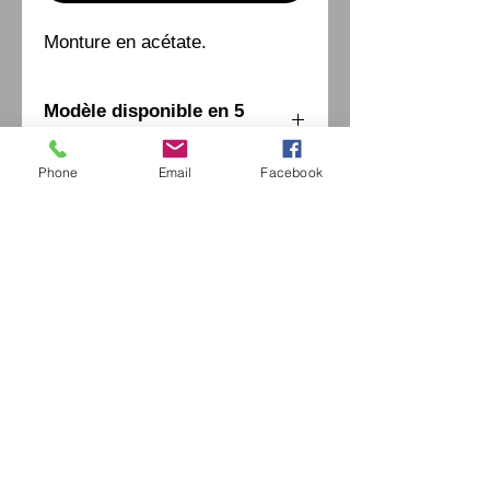
Monture en acétate.
Modèle disponible en 5
couleurs et 2 tailles
Phone
Email
Facebook
Eurl Extravintage Optica
46 Av Pierre Mendes France
94880 Noiseau
Mr Jérome Kharoubi /
0771664597
Extravintage-optica@outlook.fr
matoptique@gmail.com
RCS:
98763786500013
France