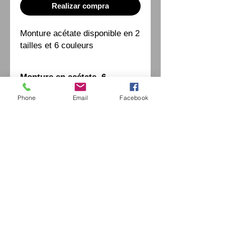
Realizar compra
Monture acétate disponible en 2 
tailles et 6 couleurs
Monture en acétate, 6
couleurs - 2 tailles
Phone
Email
Facebook
Eurl Extravintage Optica
46 Av Pierre Mendes France
94880 Noiseau
Mr Jérome Kharoubi /
0771664597
Extravintage-optica@outlook.fr
matoptique@gmail.com
RCS:
98763786500013