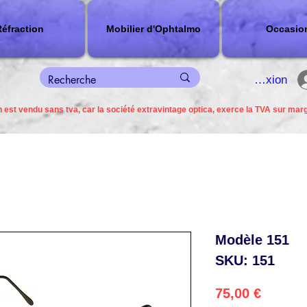
éfraction
Mobilier d'Ophtalmo
Occasio
connexion
 est vendu sans tva, car la société extravintage optica, exerce la TVA sur mar
Modèle 151
SKU: 151
Precio
75,00 €