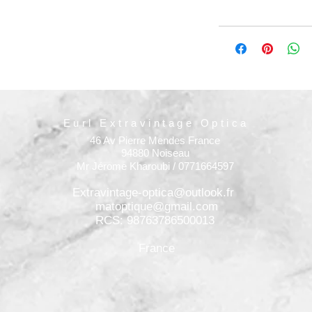
Eurl Extravintage Optica
46 Av Pierre Mendes France
94880 Noiseau
Mr Jérome Kharoubi / 0771664597
Extravintage-optica@outlook.fr
matoptique@gmail.com
RCS: 98763786500013
France