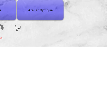
n
Atelier Optique
ge.