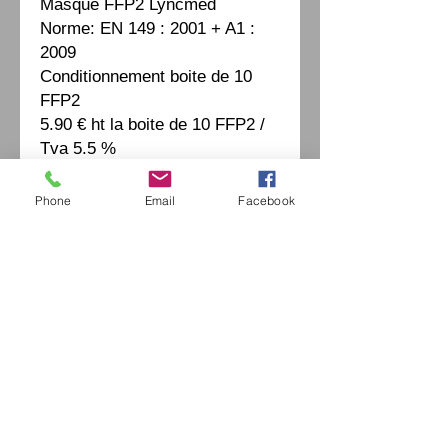
Masque FFP2 Lyncmed
Norme: EN 149 : 2001 + A1 :
2009
Conditionnement boite de 10
FFP2
5.90 € ht la boite de 10 FFP2 /
Tva 5.5 %
Phone
Email
Facebook
Eurl Extravintage Optica
46 Av Pierre Mendes France
94880 Noiseau
Mr Jérome Kharoubi /
0771664597
Extravintage-optica@outlook.fr
matoptique@gmail.com
RCS:
98763786500013