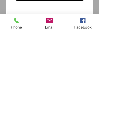
Phone
Email
Facebook
Eurl Extravintage Optica
46 Av Pierre Mendes France
94880 Noiseau
Mr Jérome Kharoubi /
0771664597
Extravintage-optica@outlook.fr
matoptique@gmail.com
RCS:
98763786500013
France