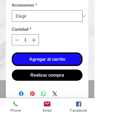
Accessoires
*
Cantidad
*
Agregar al carrito
Realizar compra
Eurl Extravintage Optica
Phone
Email
Facebook
46 Av Pierre Mendes France
94880 Noiseau
Mr Jérome Kharoubi /
0771664597