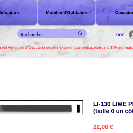
éfraction
Mobilier d'Ophtalmo
Occasio
connexion
 est vendu sans tva, car la société extravintage optica, exerce la TVA sur mar
LI-130 LIME 
(taille 0 un cô
Precio
22,08 €