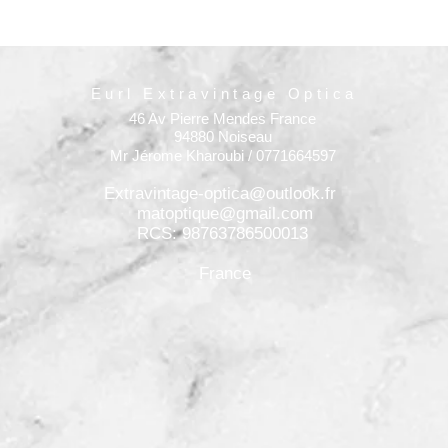
Eurl Extravintage Optica
46 Av Pierre Mendes France
94880 Noiseau
Mr Jérome Kharoubi / 0771664597
Extravintage-optica@outlook.fr
matoptique@gmail.com
RCS: 98763786500013
France