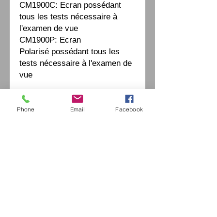
CM1900C: Ecran possédant
tous les tests nécessaire à
l'examen de vue
CM1900P: Ecran
Polarisé possédant tous les
tests nécessaire à l'examen de
vue
Fiche Technique
Phone
Email
Facebook
Parameter:
Panel: 23.6'
Pixel Format: 1920×1080
Includes polarizing test, can
Eurl Extravintage Optica
do double eyes balance test
46 Av Pierre Mendes France
94880 Noiseau
Red & Green deepness
Mr Jérome Kharoubi /
0771664597
adjustment
Extravintage-optica@outlook.fr
Contrast test
matoptique@gmail.com