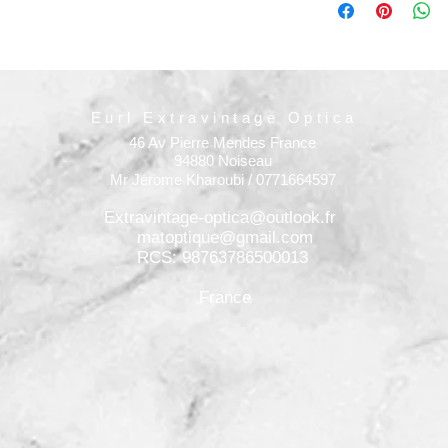
Eurl Extravintage Optica
46 Av Pierre Mendes France
94880 Noiseau
Mr Jérome Kharoubi / 0771664597
Extravintage-optica@outlook.fr
matoptique@gmail.com
RCS: 98763786500013
France