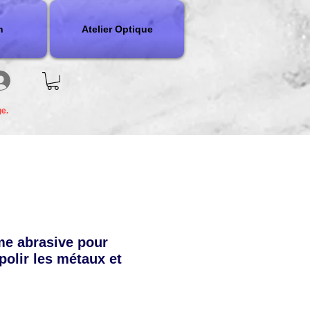
n
Atelier Optique
ge.
 abrasive pour
polir les métaux et