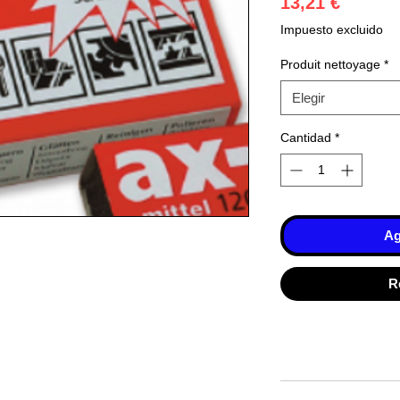
Precio
13,21 €
Impuesto excluido
Produit nettoyage
*
Elegir
Cantidad
*
Ag
R