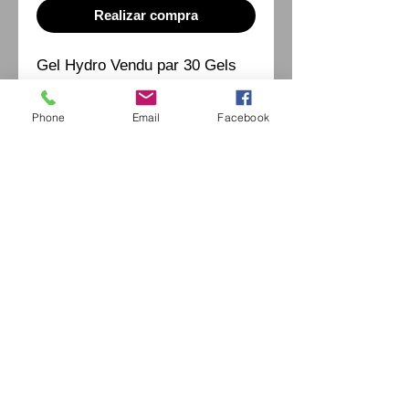
Realizar compra
Gel Hydro Vendu par 30 Gels
Prix Unitaire 3.49 € ht
Phone
Email
Facebook
Eurl Extravintage Optica
46 Av Pierre Mendes France
94880 Noiseau
Mr Jérome Kharoubi /
0771664597
Extravintage-optica@outlook.fr
matoptique@gmail.com
RCS:
98763786500013
France