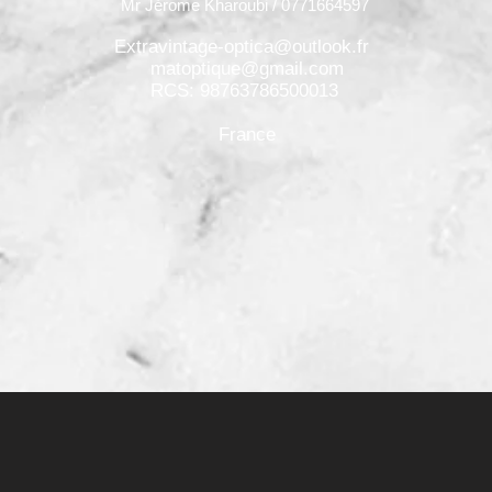
Mr Jérome Kharoubi / 0771664597
Extravintage-optica@outlook.fr
matoptique@gmail.com
RCS: 98763786500013
France