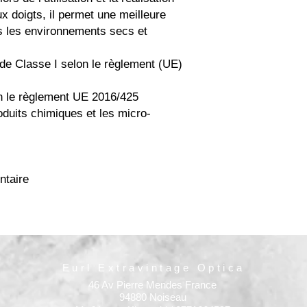
x doigts, il permet une meilleure
s les environnements secs et
e Classe I selon le règlement (UE)
 le règlement UE 2016/425
uits chimiques et les micro-
taire
Eurl Extravintage Optica
46 Av Pierre Mendes France
94880 Noiseau