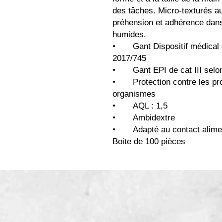
des tâches. Micro-texturés au
préhension et adhérence dan
humides.
• Gant Dispositif médical d
2017/745
• Gant EPI de cat III selon
• Protection contre les prod
organismes
• AQL : 1,5
• Ambidextre
• Adapté au contact alimen
Boite de 100 pièces