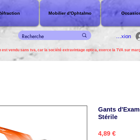
éfraction
Mobilier d'Ophtalmo
Occasio
connexion
 est vendu sans tva, car la société extravintage optica, exerce la TVA sur mar
Gants d'Exame
Stérile
Precio
4,89 €