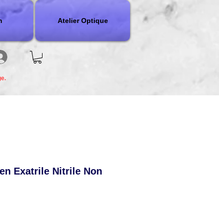
n
Atelier Optique
ge.
n Exatrile Nitrile Non