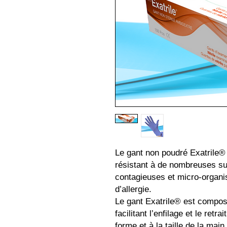
Le gant non poudré Exatrile® e
résistant à de nombreuses s
contagieuses et micro-organism
d’allergie.
Le gant Exatrile® est compos
facilitant l’enfilage et le retra
forme et à la taille de la main l