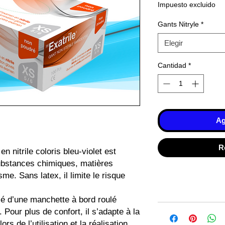
Impuesto excluido
Gants Nitryle
*
Elegir
Cantidad
*
Ag
R
n nitrile coloris bleu-violet est
ubstances chimiques, matières
e. Sans latex, il limite le risque
é d’une manchette à bord roulé
it. Pour plus de confort, il s’adapte à la
ors de l’utilisation et la réalisation