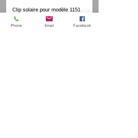
Clip solaire pour modèle 1151
Phone
Email
Facebook
Eurl Extravintage Optica
46 Av Pierre Mendes France
94880 Noiseau
Mr Jérome Kharoubi /
0771664597
Extravintage-optica@outlook.fr
matoptique@gmail.com
RCS:
98763786500013
France