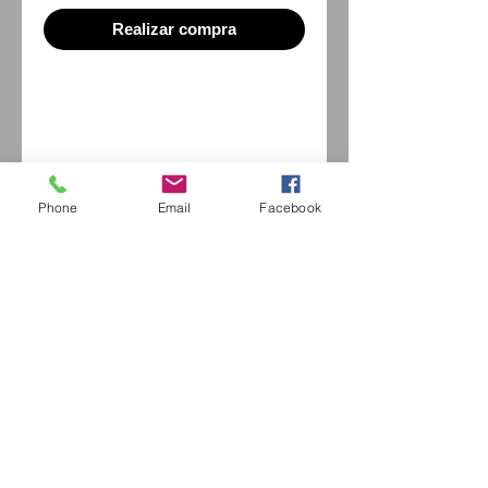
Realizar compra
Fiche Technique
Phone
Email
Facebook
Eurl Extravintage Optica
46 Av Pierre Mendes France
94880 Noiseau
Mr Jérome Kharoubi /
0771664597
Extravintage-optica@outlook.fr
matoptique@gmail.com
RCS:
98763786500013
France