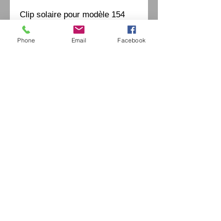
Clip solaire pour modèle 154
Phone
Email
Facebook
Eurl Extravintage Optica
46 Av Pierre Mendes France
94880 Noiseau
Mr Jérome Kharoubi /
0771664597
Extravintage-optica@outlook.fr
matoptique@gmail.com
RCS:
98763786500013
France