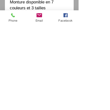
Monture disponible en 7
couleurs et 3 tailles
Phone
Email
Facebook
Eurl Extravintage Optica
46 Av Pierre Mendes France
94880 Noiseau
Mr Jérome Kharoubi /
0771664597
Extravintage-optica@outlook.fr
matoptique@gmail.com
RCS:
98763786500013
France