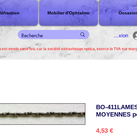
éfraction
Mobilier d'Ophtalmo
Occasio
connexion
 est vendu sans tva, car la société extravintage optica, exerce la TVA sur mar
BO-411LAMES
MOYENNES pou
Precio
4,53 €