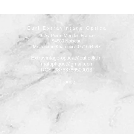
Eurl Extravintage Optica
46 Av Pierre Mendes France
94880 Noiseau
Mr Jérome Kharoubi / 0771664597
Extravintage-optica@outlook.fr
matoptique@gmail.com
RCS: 98763786500013
France