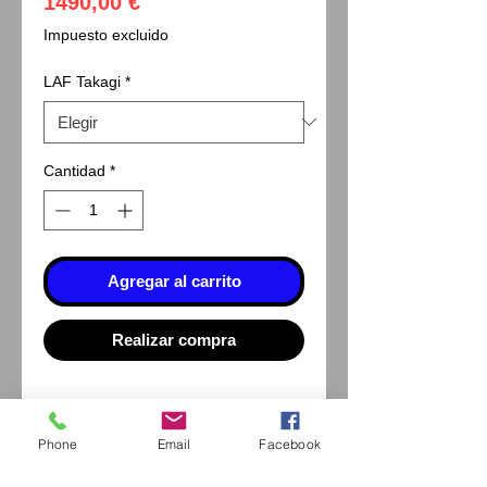
Precio
1490,00 €
Impuesto excluido
LAF Takagi
*
Cantidad
*
Agregar al carrito
Realizar compra
Attention en fonction de votre
Phone
Email
Facebook
lampe à fente il faut choisir soit
support de tonomètre TB700 ou