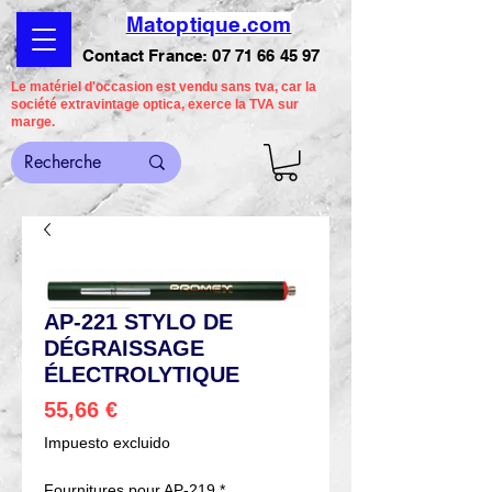
Matoptique.com
Contact France:
07 71 66 45 97
Le matériel d'occasion est vendu sans tva, car la
société extravintage optica, exerce la TVA sur
marge.
AP-221 STYLO DE
DÉGRAISSAGE
ÉLECTROLYTIQUE
Precio
55,66 €
Impuesto excluido
Fournitures pour AP-219
*