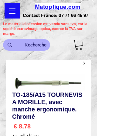
Matoptique.com
Contact France:
07 71 66 45 97
Le matériel d'occasion est vendu sans tva, car la
société extravintage optica, exerce la TVA sur
marge.
TO-185/A15 TOURNEVIS
A MORILLE, avec
manche ergonomique.
Chromé
السعر
مستثناة الضريبة