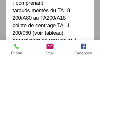
comprenant :
8 tarauds montés du TA-
200/A80 au TA200/A18
1 pointe de centrage TA-
200/060 (voir tableau)
1 assortiment de tarauds et
pointes TA-201
Phone
Email
Facebook
إكسترايفينتيدج اوبتيكا
42 شارع موريس أوبيرتين
94490 أورميسون سور مارن
السيد جيروم الخروبي /
0771664597
/
extrav
vintage-optica@outlook.fr
فرنسا