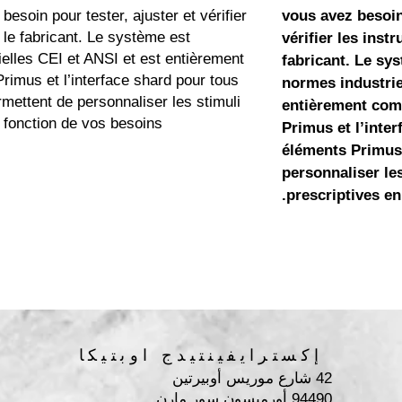
besoin pour tester, ajuster et vérifier
vous avez besoin 
 le fabricant. Le système est
vérifier les inst
elles CEI et ANSI et est entièrement
fabricant. Le sy
Primus et l’interface shard pour tous
normes industrie
mettent de personnaliser les stimuli
entièrement comp
n fonction de vos besoins.
Primus et l’inter
éléments Primus
personnaliser les
prescriptives en
إكسترايفينتيدج اوبتيكا
42 شارع موريس أوبيرتين
94490 أورميسون سور مارن