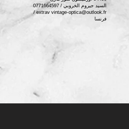
السيد جيروم الخروبي / 0771664597
/
extrav
vintage-optica@outlook.fr
فرنسا