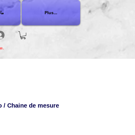
Plus...
ما
ge.
o / Chaine de mesure