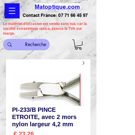
Matoptique.com
Contact France:
07 71 66 45 97
Le matériel d'occasion est vendu sans tva, car la
société extravintage optica, exerce la TVA sur
marge.
PI-233/B PINCE
ETROITE, avec 2 mors
nylon largeur 4,2 mm
السعر