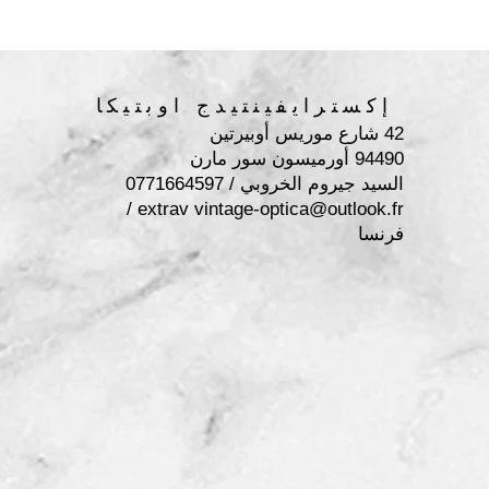
إكسترايفينتيدج اوبتيكا
42 شارع موريس أوبيرتين
94490 أورميسون سور مارن
السيد جيروم الخروبي / 0771664597
/
extrav
vintage-optica@outlook.fr
فرنسا