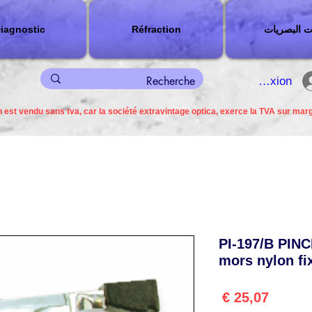
ت البصريات
Réfraction
iagnostic
connexion
 est vendu sans tva, car la société extravintage optica, exerce la TVA sur mar
PI-197/B PIN
mors nylon fi
السعر