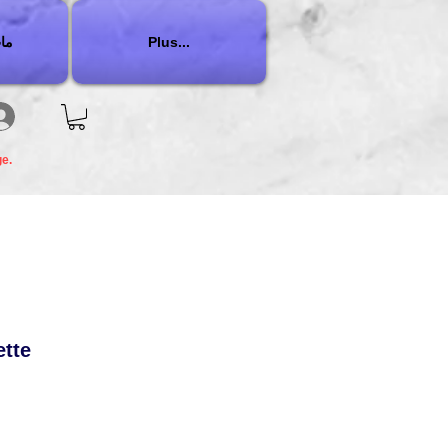
Plus...
ما
ge.
ette