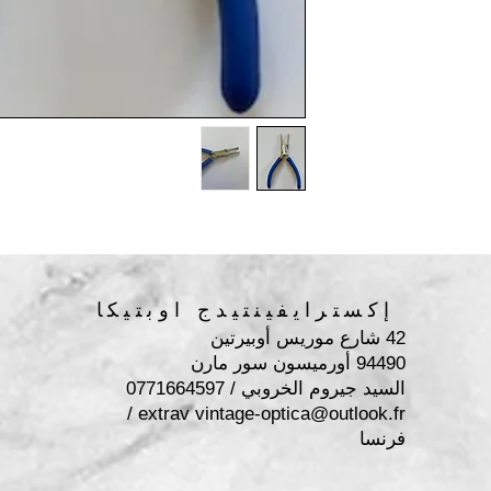
إكسترايفينتيدج اوبتيكا
42 شارع موريس أوبيرتين
94490 أورميسون سور مارن
السيد جيروم الخروبي / 0771664597
/
extrav
vintage-optica@outlook.fr
فرنسا