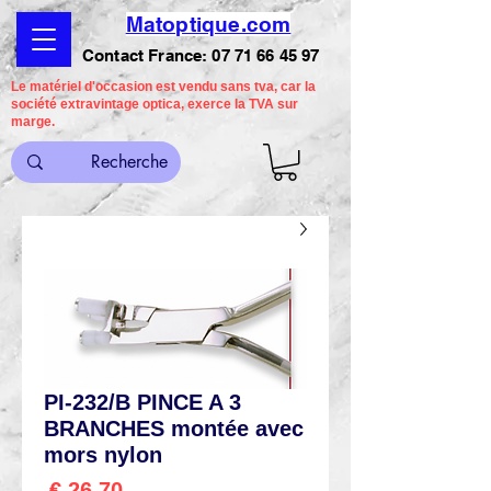
Matoptique.com
Contact France:
07 71 66 45 97
Le matériel d'occasion est vendu sans tva, car la
société extravintage optica, exerce la TVA sur
marge.
PI-232/B PINCE A 3
BRANCHES montée avec
mors nylon
السعر