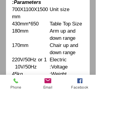
Parameters:
700X1100X1500
Unit size
mm
650*430mm
Table Top Size
180mm
Arm up and
down range
170mm
Chair up and
down range
220V/50Hz or 1
Electric
10V/50Hz
Voltage:
45kg
Weight:
Phone
Email
Facebook
Fiche Technique
إكسترايفينتيدج اوبتيكا