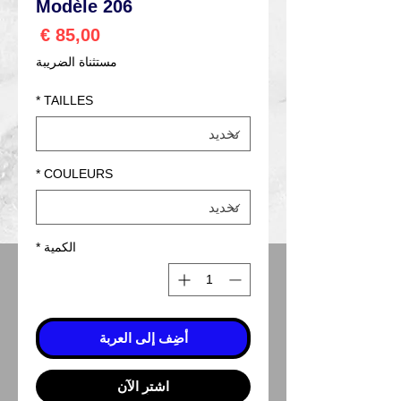
Modèle 206
السعر
مستثناة الضريبة
*
TAILLES
*
COULEURS
الكمية
*
أضِف إلى العربة
اشترِ الآن