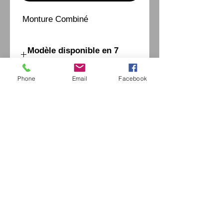
Monture Combiné
Modèle disponible en 7
couleurs et 1 taille
Phone
Email
Facebook
إكسترايفينتيدج اوبتيكا
42 شارع موريس أوبيرتين
94490 أورميسون سور مارن
السيد جيروم الخروبي /
0771664597
/
extrav
vintage-optica@outlook.fr
فرنسا