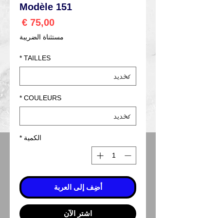
Modèle 151
السعر
مستثناة الضريبة
*
TAILLES
*
COULEURS
الكمية
*
أضِف إلى العربة
اشترِ الآن