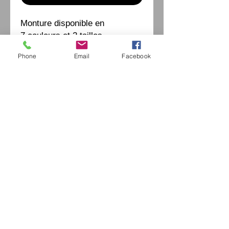
Monture disponible en
7 couleurs et 2 tailles
Phone
Email
Facebook
إكسترايفينتيدج اوبتيكا
42 شارع موريس أوبيرتين
94490 أورميسون سور مارن
السيد جيروم الخروبي /
0771664597
/
extrav
vintage-optica@outlook.fr
فرنسا