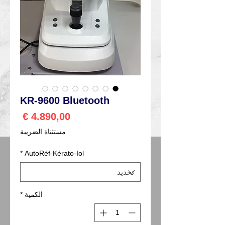
KR-9600 Bluetooth
السعر
مستثناة الضريبة
*
AutoRéf-Kérato-Iol
الكمية
*