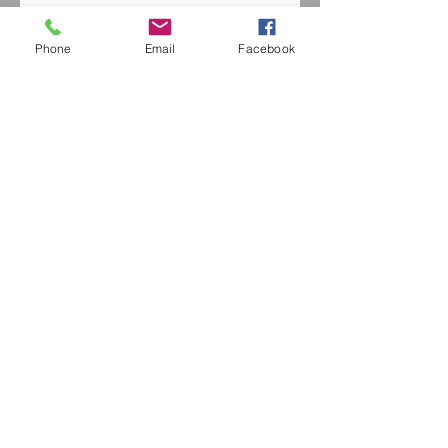
pouces
Lien de la vidéo:
Phone
Email
Facebook
https://youtu.be/UtKx0c7fF4M
Fiche Technique
إكسترايفينتيدج اوبتيكا
42 شارع موريس أوبيرتين
94490 أورميسون سور مارن
السيد جيروم الخروبي /
0771664597
/
extrav
vintage-optica@outlook.fr
فرنسا