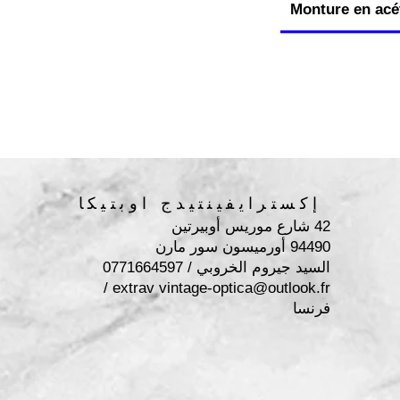
Monture en acét
إكسترايفينتيدج اوبتيكا
42 شارع موريس أوبيرتين
94490 أورميسون سور مارن
السيد جيروم الخروبي / 0771664597
/
extrav
vintage-optica@outlook.fr
فرنسا