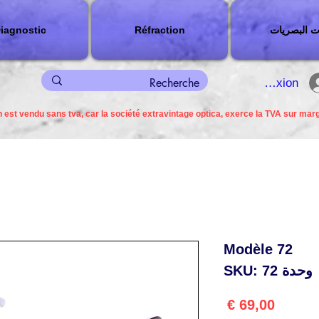
ت البصريات
Réfraction
iagnostic
connexion
 est vendu sans tva, car la société extravintage optica, exerce la TVA sur mar
Modèle 72
وحدة SKU: 72
السعر