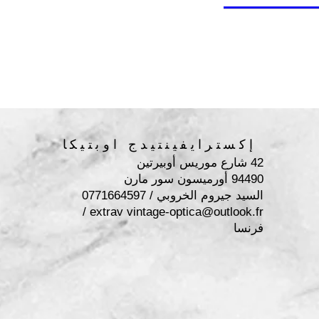
إكسترايفينتيدج اوبتيكا
42 شارع موريس أوبيرتين
94490 أورميسون سور مارن
السيد جيروم الخروبي / 0771664597
/
extrav
vintage-optica@outlook.fr
فرنسا