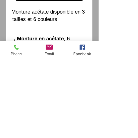
Monture acétate disponible en 3 
tailles et 6 couleurs
Monture en acétate, 6
couleurs - 2 tailles
Phone
Email
Facebook
إكسترايفينتيدج اوبتيكا
42 شارع موريس أوبيرتين
94490 أورميسون سور مارن
السيد جيروم الخروبي /
0771664597
/
extrav
vintage-optica@outlook.fr
فرنسا