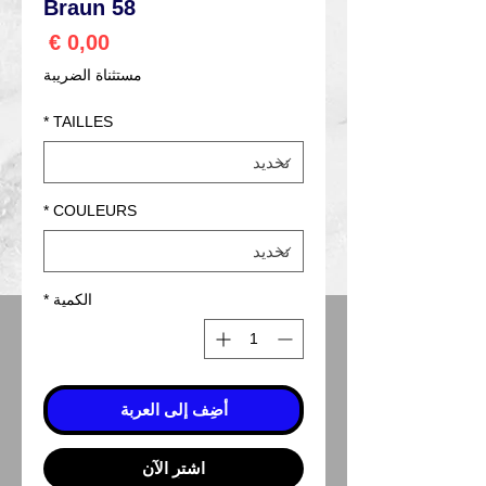
Braun 58
السعر
مستثناة الضريبة
*
TAILLES
*
COULEURS
الكمية
*
أضِف إلى العربة
اشترِ الآن