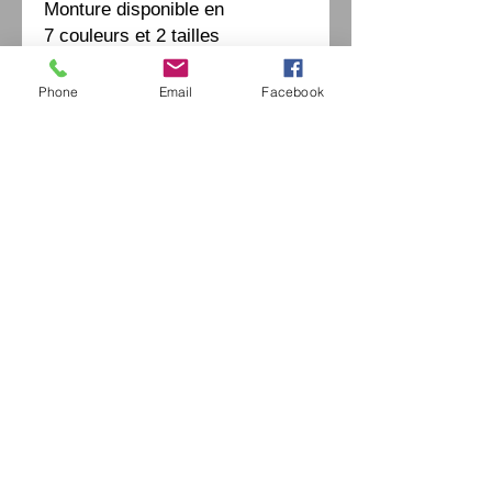
Monture disponible en
7 couleurs et 2 tailles
Phone
Email
Facebook
إكسترايفينتيدج اوبتيكا
42 شارع موريس أوبيرتين
94490 أورميسون سور مارن
السيد جيروم الخروبي /
0771664597
/
extrav
vintage-optica@outlook.fr
فرنسا