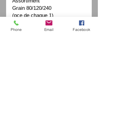
Assortiment
Grain 80/120/240
(1 pce de chaque)
Phone
Email
Facebook
إكسترايفينتيدج اوبتيكا
42 شارع موريس أوبيرتين
94490 أورميسون سور مارن
السيد جيروم الخروبي /
0771664597
/
extrav
vintage-optica@outlook.fr
فرنسا